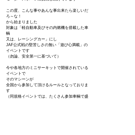
この度、こんな事やあんな事出来たら楽しいだ
ろ～な！
から始まりました
対象は「軽自動車及びその内燃機を搭載した車
輌
又は、レーシングカー」にし
JAF公式戦の堅苦しさの無い「遊び心満載」の
イベントです
（勿論、安全第一に基づいて）
今や各地方のミニサーキットで開催されている
イベントで
そのマシーンが
全国から参加して頂けるルールとなっておりま
す
（同規格イベントでは、たくさん参加車輌で盛
況を得ております）
共に活動するみんなへの場を提供する為に
自動車レース活動40年の経験を持つ私が
「K Sports Car Clubmanship (KSCC)」を設立し
大会を主催する事を決意致しました​
K Sports Car Clubmanship 代表 伊藤 博