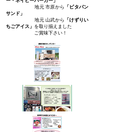
ー・ネイビーバーガー」
地元 市原から
「ピタパン
サンド」
地元 山武から
「けずりい
ちごアイス」
を取り揃えました
ご賞味下さい！