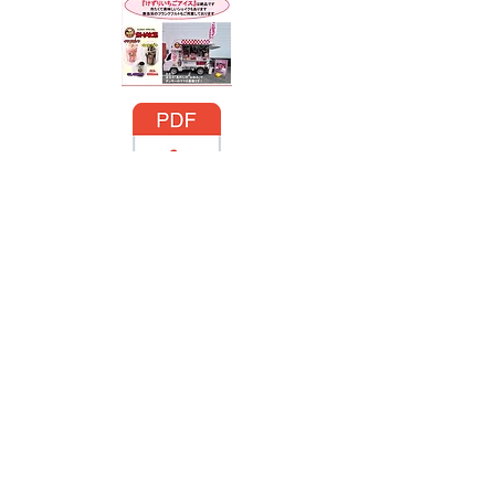
moimoi-1.pdf
honch_shell.pdf