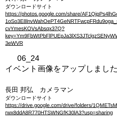
ダウンロードサイト
https://photos.google.com/share/AF1QipPs4lhG
1oSo3E8lnvWahOePT4GeNRTFwcpFRdu9oga_
cvYmesKOVsAbsqx37Q?
key=Ym9FbWtPbFlPUEpJa3lXS3JTclgzSENyW
3eWVR
06_24
イベント画像をアップしまし
長田 邦弘 カメラマン
ダウンロードサイト
https://drive.google.com/drive/folders/1QMETs
rwx8ddA8R770HTSWNGfK30lA3?usp=sharing