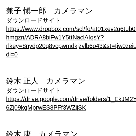
兼子 愼一郎 カメラマン
ダウンロードサイト
https://www.dropbox.com/scl/fo/at01xev2q6tub
hmgzn/ADRA8biFw1Y5ttNaclAIqsY?
rlkey=8nydp20q8vcpwmdkjzvlb6o43&st=tjw0zei
dl=0
鈴木 正人 カメラマン
ダウンロードサイト
https://drive.google.com/drive/folders/1_EkJM2
6Zj09kgMprwES3PFf3WZjjSK
鈴木 康 カメラマン